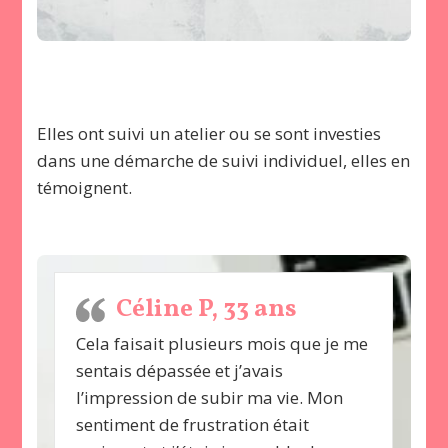
Vous avez testé les séances de sophrologie et
voilà ce que vous en pensez
Elles ont suivi un atelier ou se sont investies
dans une démarche de suivi individuel, elles en
témoignent.
Céline P, 33 ans
iné
Cela faisait plusieurs mois que je me
Mer
re
sentais dépassée et j’avais
& b
ler
l’impression de subir ma vie. Mon
avec
sais
sentiment de frustration était
ret