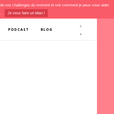
un de vos challenges du moment et voir comment je peux vous aider
.
Je veux faire un bilan !
PODCAST
BLOG