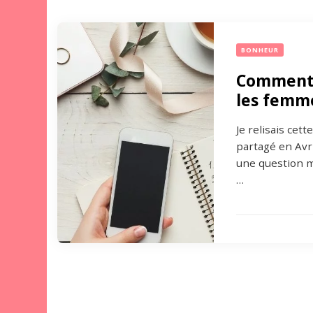
BONHEUR
Comment 
les femm
Je relisais cet
partagé en Avri
une question m’
…