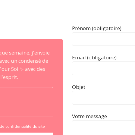
Prénom (obligatoire)
que semaine, j'envoie
Email (obligatoire)
 avec un condensé de
Pour Soi ✨ avec des
'esprit.
Objet
Votre message
de confidentialité du site