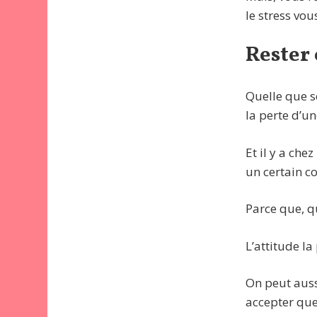
le stress vou
Rester 
Quelle que so
la perte d’u
Et il y a che
un certain c
Parce que, qu
L’attitude la
On peut auss
accepter que