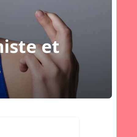
iste et
s