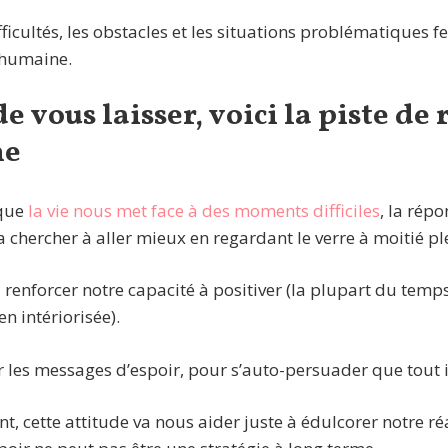
fficultés, les obstacles et les situations problématiques f
 humaine.
e vous laisser, voici la piste de
ne
sque
la vie nous met face à des moments difficiles
, la répo
a chercher à aller mieux en regardant le verre à moitié pl
 renforcer notre capacité à positiver (la plupart du temp
en intériorisée).
er les messages d’espoir, pour s’auto-persuader que tout 
nt, cette attitude va nous aider juste à édulcorer notre réa