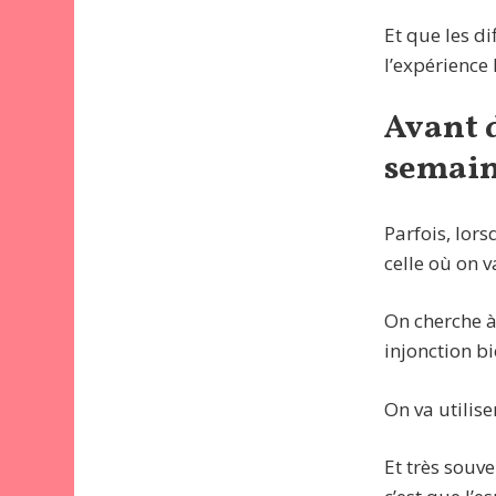
Et que les di
l’expérience
Avant d
semai
Parfois, lor
celle où on v
On cherche à
injonction bi
On va utilis
Et très souve